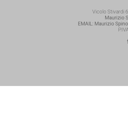
Vicolo Stivardi 
Maurizio 
EMAIL: Maurizio Spino
P.IV