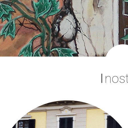
I
nost